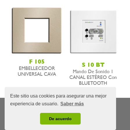
F 105
S 10 BT
EMBELLECEDOR
Mando De Sonido 1
UNIVERSAL CAVA
CANAL ESTÉREO Con
BLUETOOTH
Este sitio usa cookies para asegurar una mejor
experiencia de usuario.
Saber más
Nota Legal
Privacidad
Política de cookies
|
|
© 2026 Domótica y Sonido, S.L.L.
De acuerdo