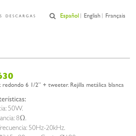
Español
English
Français
S
DESCARGAS
630
 redondo 6 1/2” + tweeter. Rejilla metálica blanca
erísticas:
ia: 50W.
ncia: 8Ω.
frecuencia: 50Hz-20kHz.