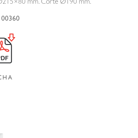
Ø215×80 mm. Corte Ø190 mm.
100360
CHA