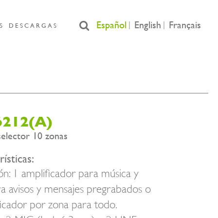
Español
English
Français
S
DESCARGAS
212(A)
elector 10 zonas
ísticas:
ión: 1 amplificador para música y
ra avisos y mensajes pregrabados o
ficador por zona para todo.