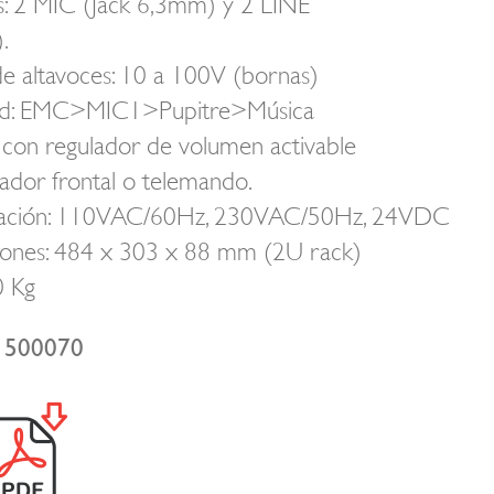
s: 2 MIC (Jack 6,3mm) y 2 LINE
.
de altavoces: 10 a 100V (bornas)
ad: EMC>MIC1>Pupitre>Música
 con regulador de volumen activable
ador frontal o telemando.
tación: 110VAC/60Hz, 230VAC/50Hz, 24VDC
ones: 484 x 303 x 88 mm (2U rack)
0 Kg
: 500070