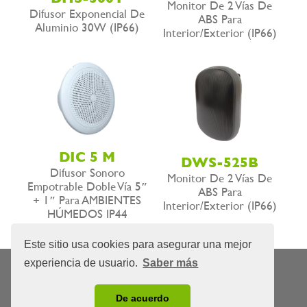
Monitor De 2 Vías De
Difusor Exponencial De
ABS Para
Aluminio 30W (IP66)
Interior/exterior (IP66)
DIC 5 M
DWS-525B
Difusor Sonoro
Monitor De 2 Vías De
Empotrable Doble Vía 5″
ABS Para
+ 1″ Para AMBIENTES
Interior/exterior (IP66)
HÚMEDOS IP44
Este sitio usa cookies para asegurar una mejor
experiencia de usuario.
Saber más
Nota Legal
Privacidad
Política de cookies
|
|
© 2026 Domótica y Sonido, S.L.L.
De acuerdo