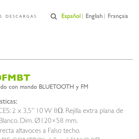
Español
English
Français
S
DESCARGAS
0FMBT
onido con mando BLUETOOTH y FM
sticas:
: 2 x 3,5” 10 W 8Ω. Rejilla extra plana de
 Blanco. Dim. Ø120×58 mm.
irecta altavoces a Falso techo.