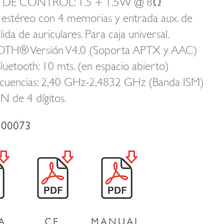
E CONTROL: 1.5 + 1.5W @ 8Ω
estéreo con 4 memorias y entrada aux. de
lida de auriculares. Para caja universal.
H® Versión V4.0 (Soporta APTX y AAC)
luetooth: 10 mts. (en espacio abierto)
ecuencias: 2,40 GHz-2,4832 GHz (Banda ISM)
N de 4 dígitos.
100073
A
CE
MANUAL