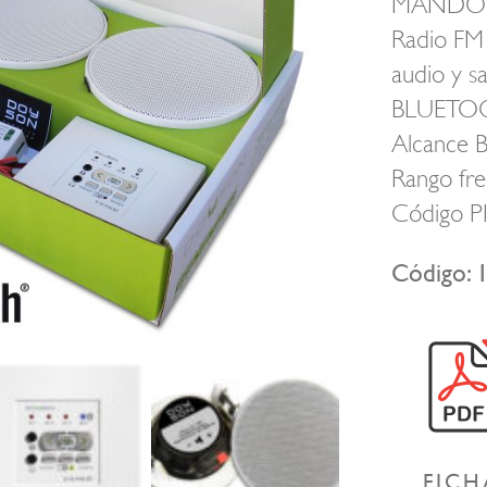
MANDO D
Radio FM 
audio y sa
BLUETOOT
Alcance B
Rango fr
Código PI
Código: 
FICH