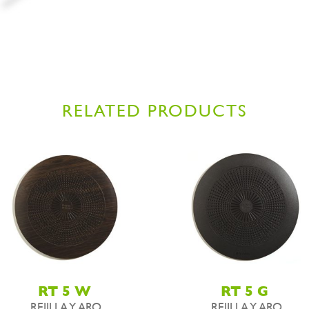
RELATED PRODUCTS
RT 5 W
RT 5 G
REJILLA Y ARO
REJILLA Y ARO