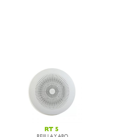
RT 5
REJILLA Y ARO