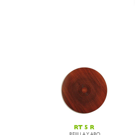
RT 5 R
REJILLA Y ARO