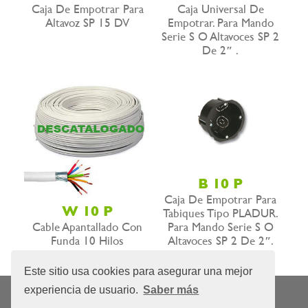
Caja De Empotrar Para
Caja Universal De
Altavoz SP 15 DV
Empotrar. Para Mando
Serie S O Altavoces SP 2
De 2″ .
B 10 P
Caja De Empotrar Para
W 10 P
Tabiques Tipo PLADUR.
Para Mando Serie S O
Cable Apantallado Con
Altavoces SP 2 De 2″.
Funda 10 Hilos
Este sitio usa cookies para asegurar una mejor
experiencia de usuario.
Saber más
Nota Legal
Privacidad
Política de cookies
|
|